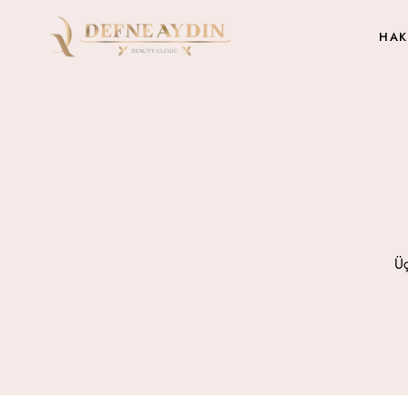
HAK
Üç