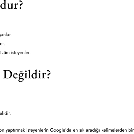
ndur?
şanlar.
ler.
çözüm isteyenler.
 Değildir?
elidir.
n yaptırmak isteyenlerin Google’da en sık aradığı kelimelerden bir